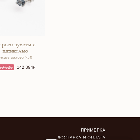
ерьги-пусеты с
шпинелью
белое золото 750
90 525
142 894
ПРИМЕРКА
ДОСТАВКА И ОПЛАТА