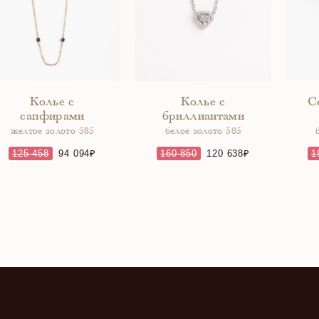
Колье с
Колье с
С
сапфирами
бриллиантами
желтое золото 585
белое золото 585
125 458
94 094
160 850
120 638
1