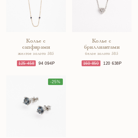
Колье с
Колье с
сапфирами
бриллиантами
желтое золото 585
белое золото 585
125 458
94 094
160 850
120 638
-25%