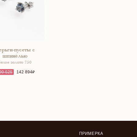
ерьги-пусеты с
шпинелью
белое золото 750
90 525
142 894
ПРИМЕРКА