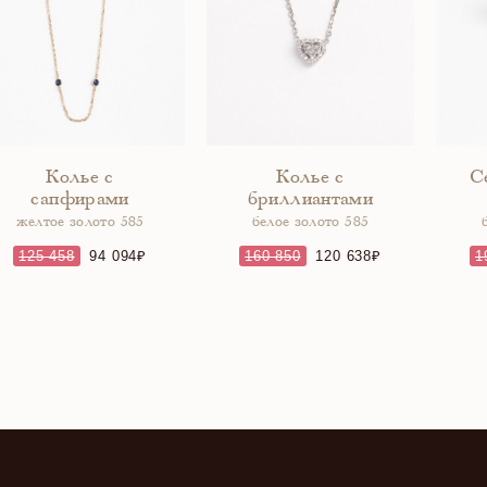
Колье с
Колье с
С
сапфирами
бриллиантами
желтое золото 585
белое золото 585
125 458
94 094
160 850
120 638
1