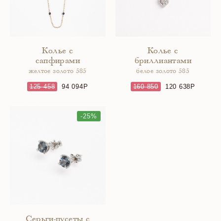
Колье с
Колье с
сапфирами
бриллиантами
желтое золото 585
белое золото 585
125 458
94 094
160 850
120 638
-25%
Серьги-пусеты с