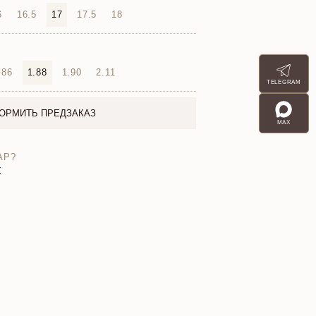
6
16.5
17
17.5
18
.86
1.88
1.90
2.11
TELEGRAM
ОРМИТЬ ПРЕДЗАКАЗ
MAX
АР?
X