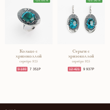
-20.00%
-20.00%
Кольцо с
Серьги с
хризоколлой
хризоколлой
серебро 925
серебро 925
9 189
7 351
12 421
9 937