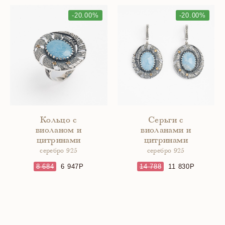
-20.00%
-20.00%
Кольцо с
Серьги с
виоланом и
виоланами и
цитринами
цитринами
серебро 925
серебро 925
8 684
6 947
14 788
11 830