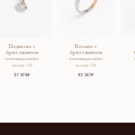
Подвеска с
Кольцо с
бриллиантом
бриллиантом
комбинированное
комбинированное
золото 750
золото 750
57 974
83 347