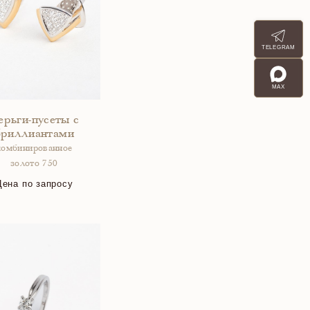
TELEGRAM
MAX
ерьги-пусеты с
бриллиантами
комбинированное
золото 750
Цена по запросу