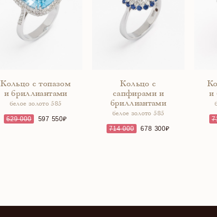
Кольцо с топазом
Кольцо с
Ко
и бриллиантами
сапфирами и
и
бриллиантами
белое золото 585
белое золото 585
629 000
597 550
7
714 000
678 300