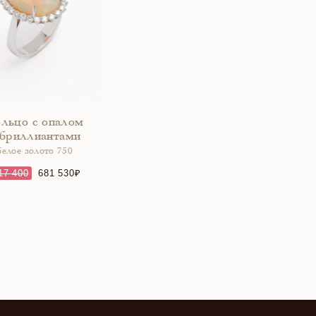
льцо с опалом
 бриллиантами
белое золото 750
17 400
681 530