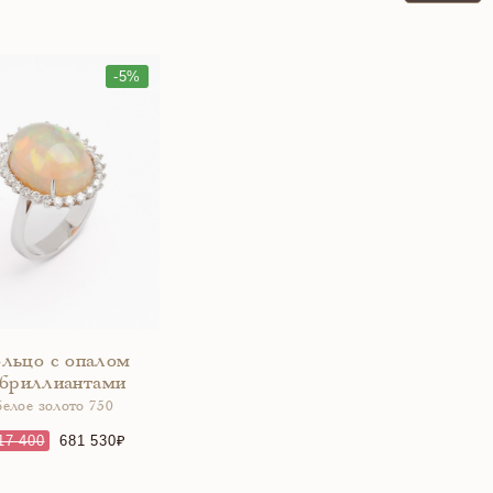
-5%
льцо с опалом
 бриллиантами
белое золото 750
17 400
681 530