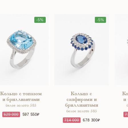
-5%
-5%
Кольцо с топазом
Кольцо с
Ко
и бриллиантами
сапфирами и
и
бриллиантами
белое золото 585
белое золото 585
629 000
597 550
7
714 000
678 300