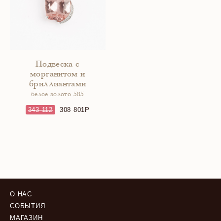
Подвеска с
морганитом и
бриллиантами
белое золото 585
343 112
308 801
О НАС
СОБЫТИЯ
МАГАЗИН