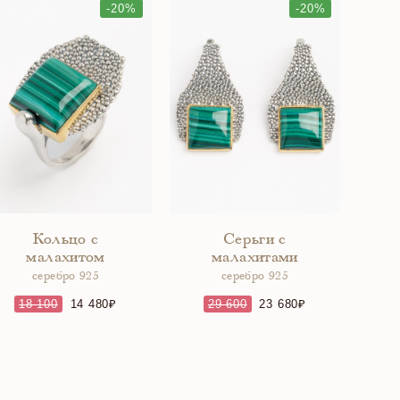
-20%
-20%
Кольцо с
Серьги с
малахитом
малахитами
серебро 925
серебро 925
18 100
14 480
29 600
23 680