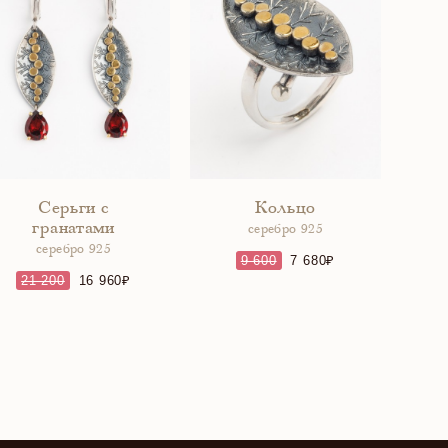
Серьги с
Кольцо
гранатами
серебро 925
серебро 925
9 600
7 680
21 200
16 960