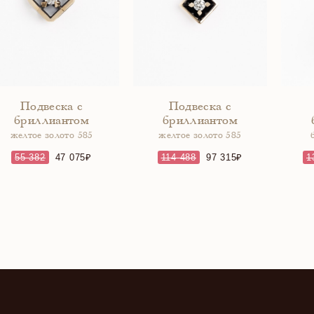
Подвеска с
Подвеска с
бриллиантом
бриллиантом
желтое золото 585
желтое золото 585
55 382
47 075
114 488
97 315
1