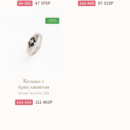
55 382
47 075
114 488
97 315
-15%
Кольцо с
бриллиантом
белое золото 585
131 132
111 462