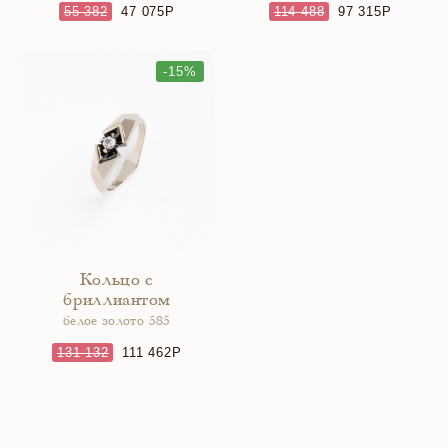
55 382
47 075
114 488
97 315
-15%
Кольцо с
бриллиантом
белое золото 585
131 132
111 462