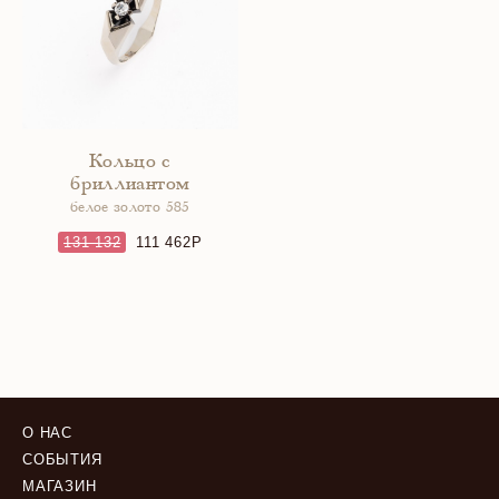
Кольцо с
бриллиантом
белое золото 585
131 132
111 462
О НАС
СОБЫТИЯ
МАГАЗИН