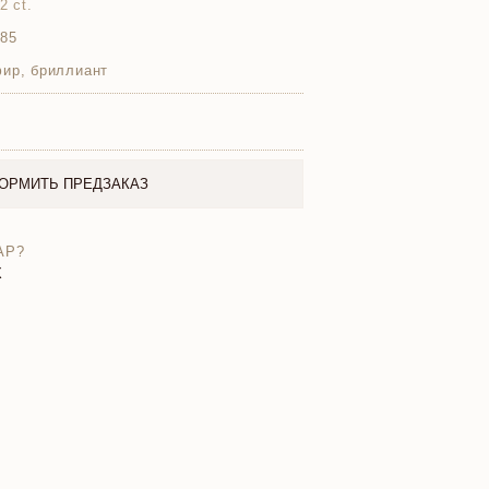
2 ct.
585
фир, бриллиант
ОРМИТЬ ПРЕДЗАКАЗ
АР?
X