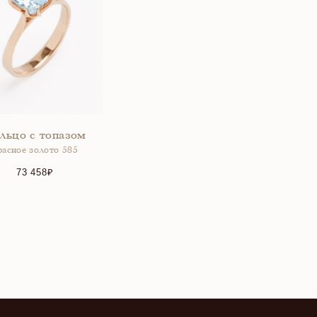
льцо с топазом
расное золото 585
73 458