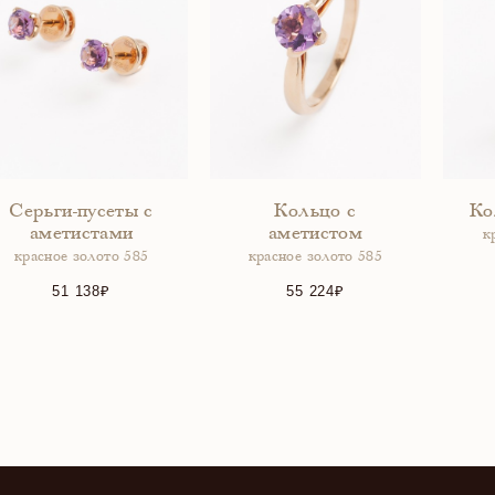
Серьги-пусеты с
Кольцо с
Ко
аметистами
аметистом
к
красное золото 585
красное золото 585
51 138
55 224