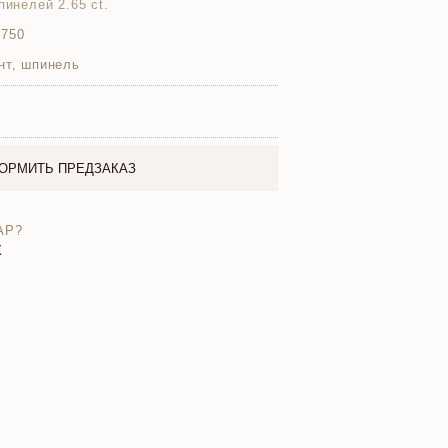
пинелей 2.65 ct.
 750
нт, шпинель
ОРМИТЬ ПРЕДЗАКАЗ
АР?
X