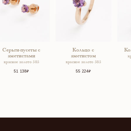
Серьги-пусеты с
Кольцо с
Ко
аметистами
аметистом
к
красное золото 585
красное золото 585
51 138
55 224