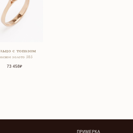
льцо с топазом
расное золото 585
73 458
ПРИМЕРКА