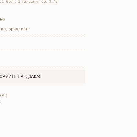
t. бел.; 1 танзанит ов. 3.73
750
фир, бриллиант
ОРМИТЬ ПРЕДЗАКАЗ
АР?
X