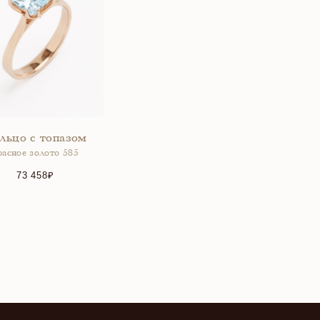
льцо с топазом
расное золото 585
73 458