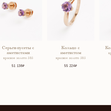
Серьги-пусеты с
Кольцо с
Ко
аметистами
аметистом
к
красное золото 585
красное золото 585
51 138
55 224