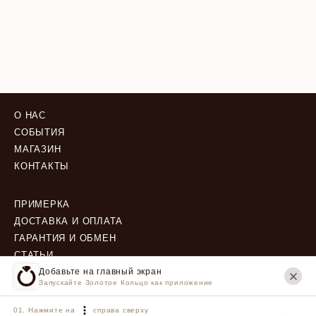
О НАС
СОБЫТИЯ
МАГАЗИН
КОНТАКТЫ
ПРИМЕРКА
ДОСТАВКА И ОПЛАТА
ГАРАНТИЯ И ОБМЕН
СТАТЬИ
Добавьте на главный экран
Запускайте Золотое Кольцо как приложение
ПОЛИТИКА КОНФИДЕНЦИАЛЬНОСТИ
ПОЛЬЗОВАТЕЛЬСКОЕ СОГЛАШЕНИЕ
Нажмите на
справа сверху