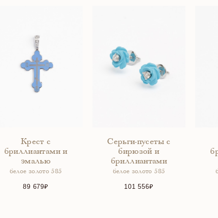
Крест с
Серьги-пусеты с
бриллиантами и
бирюзой и
б
эмалью
бриллиантами
белое золото 585
белое золото 585
89 679
101 556