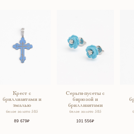
Крест с
Серьги-пусеты с
бриллиантами и
бирюзой и
б
эмалью
бриллиантами
белое золото 585
белое золото 585
89 679
101 556