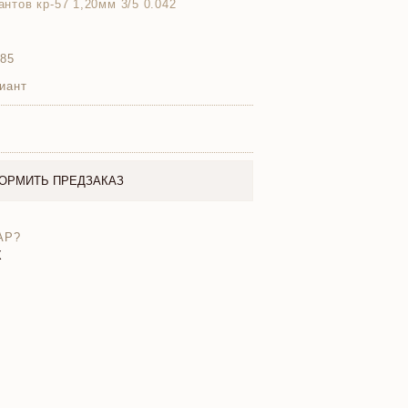
иантов кр-57 1,20мм 3/5 0.042
585
иант
ОРМИТЬ ПРЕДЗАКАЗ
АР?
X