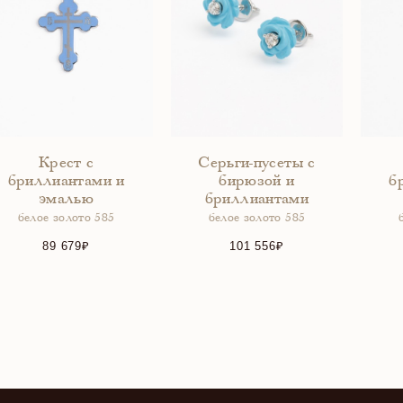
Крест с
Серьги-пусеты с
бриллиантами и
бирюзой и
б
эмалью
бриллиантами
белое золото 585
белое золото 585
89 679
101 556