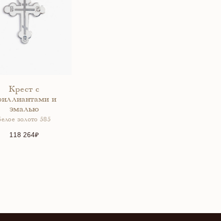
Крест с
риллиантами и
эмалью
белое золото 585
118 264