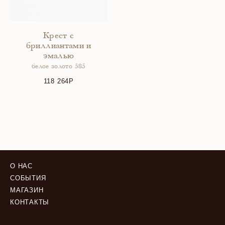
Крест с
бриллиантами и
эмалью
белое золото 585
118 264
О НАС
СОБЫТИЯ
МАГАЗИН
КОНТАКТЫ