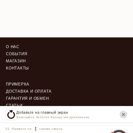
О НАС
СОБЫТИЯ
МАГАЗИН
КОНТАКТЫ
ПРИМЕРКА
ДОСТАВКА И ОПЛАТА
ГАРАНТИЯ И ОБМЕН
СТАТЬИ
Добавьте на главный экран
Запускайте Золотое Кольцо как приложение
ПОЛИТИКА КОНФИДЕНЦИАЛЬНОСТИ
ПОЛЬЗОВАТЕЛЬСКОЕ СОГЛАШЕНИЕ
Нажмите на
справа сверху