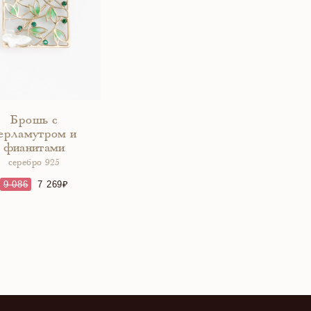
Брошь с
ерламутром и
фианитами
серебро 925
9 086
7 269