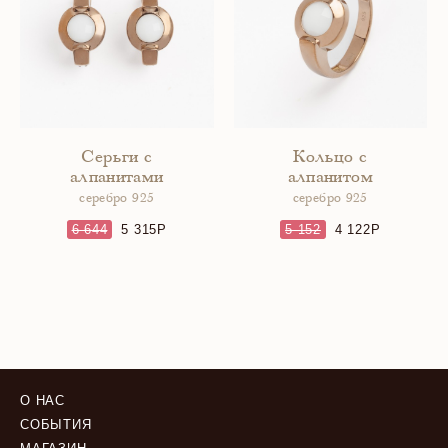
Серьги с
Кольцо с
алпанитами
алпанитом
серебро 925
серебро 925
6 644
5 315
5 152
4 122
О НАС
СОБЫТИЯ