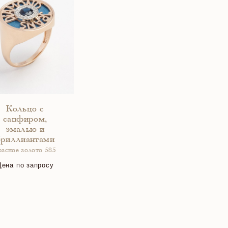
Кольцо с
сапфиром,
эмалью и
бриллиантами
расное золото 585
Цена по запросу