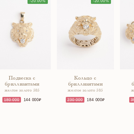
-20.00%
-20.00%
Подвеска с
Кольцо с
бриллиантами
бриллиантами
желтое золото 585
желтое золото 585
ж
180 000
144 000
230 000
184 000
3