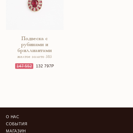
Подвеска с
рубинами и
бриллиантами
желтое золото 585
147 552
132 797
О НАС
СОБЫТИЯ
МАГАЗИН