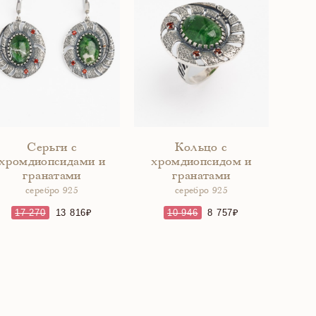
Серьги с
Кольцо с
хромдиопсидами и
хромдиопсидом и
гранатами
гранатами
серебро 925
серебро 925
17 270
13 816
10 946
8 757