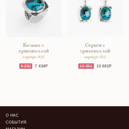
Кольцо с
Серьги с
хризоколлой
хризоколлой
серебро 925
серебро 925
9 292
7 434
13 351
10 681
О НАС
СОБЫТИЯ