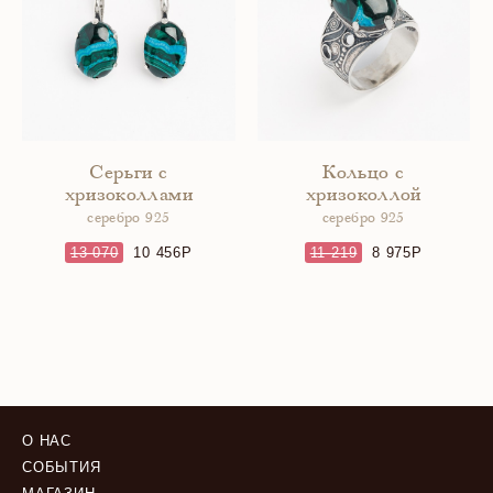
Серьги с
Кольцо с
хризоколлами
хризоколлой
серебро 925
серебро 925
13 070
10 456
11 219
8 975
О НАС
СОБЫТИЯ