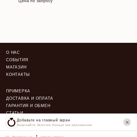
Цена по запросу
О НАС
СОБЫТИЯ
МАГАЗИН
КОНТАКТЫ
ПРИМЕРКА
ДОСТАВКА И ОПЛАТА
ГАРАНТИЯ И ОБМЕН
СТАТЬИ
Добавьте на главный экран
Запускайте Золотое Кольцо как приложение
ПОЛИТИКА КОНФИДЕНЦИАЛЬНОСТИ
ПОЛЬЗОВАТЕЛЬСКОЕ СОГЛАШЕНИЕ
Нажмите на
справа сверху