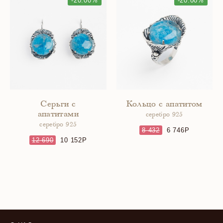
-20.00%
-20.00%
Серьги с
Кольцо с апатитом
апатитами
серебро 925
серебро 925
8 432
6 746
12 690
10 152