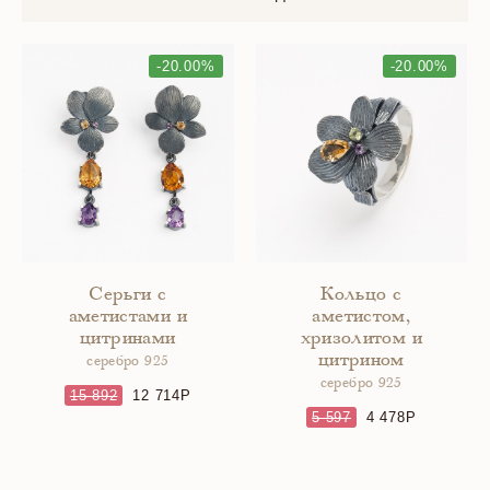
-20.00%
-20.00%
Серьги с
Кольцо с
аметистами и
аметистом,
цитринами
хризолитом и
цитрином
серебро 925
серебро 925
15 892
12 714
5 597
4 478