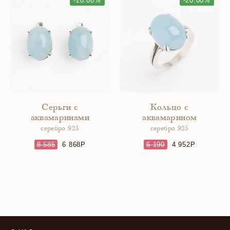
-20.00%
-20.00%
Серьги с
Кольцо с
аквамаринами
аквамарином
серебро 925
серебро 925
8 585
6 868
6 190
4 952