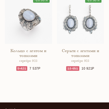
-20.00%
-20.00%
Кольцо с агатом и
Серьги с агатами и
топазами
топазами
серебро 925
серебро 925
9 421
7 537
13 651
10 921