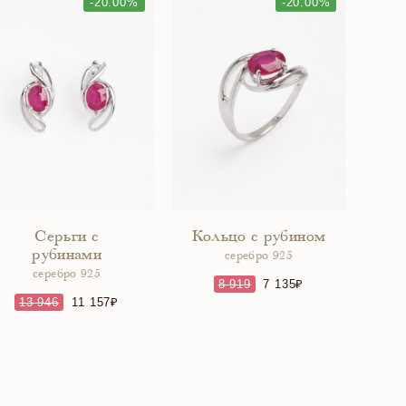
-20.00%
-20.00%
Серьги с
Кольцо с рубином
рубинами
серебро 925
серебро 925
8 919
7 135
13 946
11 157