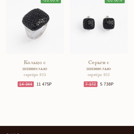
-20.00%
-20.00%
Кольцо с
Серьги с
шпинелью
шпинелью
серебро 925
серебро 925
14 344
11 475
7 172
5 738