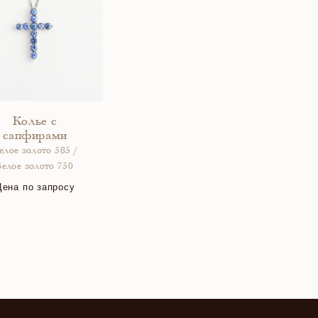
Колье с
сапфирами
елое золото 585 /
белое золото 750
Цена по запросу