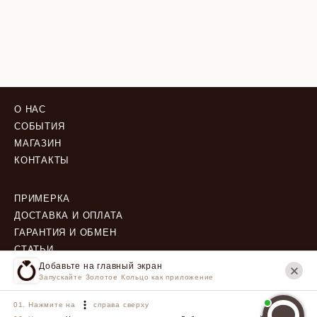
О НАС
СОБЫТИЯ
МАГАЗИН
КОНТАКТЫ
ПРИМЕРКА
ДОСТАВКА И ОПЛАТА
ГАРАНТИЯ И ОБМЕН
СТАТЬИ
Добавьте на главный экран
Запускайте Золотое Кольцо как приложение
ПОЛИТИКА КОНФИДЕНЦИАЛЬНОСТИ
ПОЛЬЗОВАТЕЛЬСКОЕ СОГЛАШЕНИЕ
Нажмите на
справа сверху