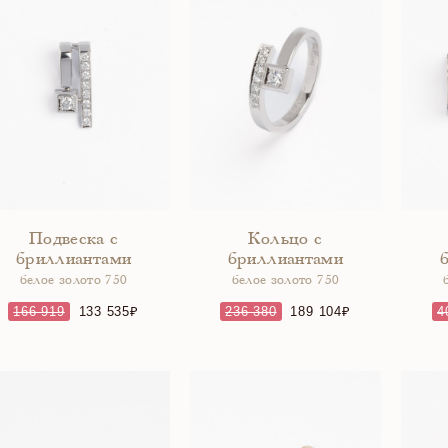
Подвеска с
Кольцо с
бриллиантами
бриллиантами
белое золото 750
белое золото 750
166 919
133 535
236 380
189 104
4