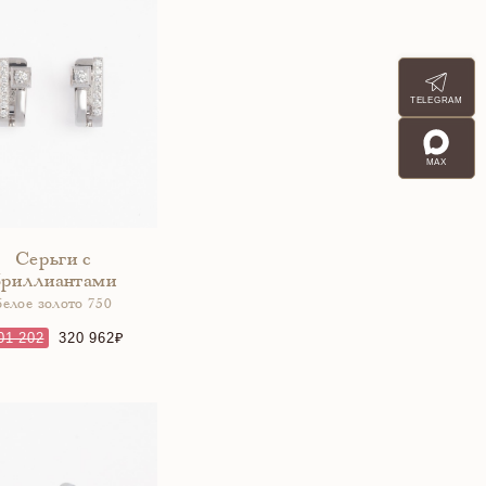
TELEGRAM
MAX
Серьги с
бриллиантами
белое золото 750
01 202
320 962