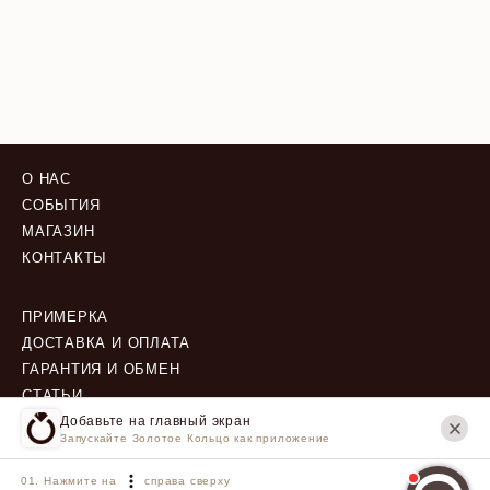
О НАС
СОБЫТИЯ
МАГАЗИН
КОНТАКТЫ
ПРИМЕРКА
ДОСТАВКА И ОПЛАТА
ГАРАНТИЯ И ОБМЕН
СТАТЬИ
Добавьте на главный экран
Запускайте Золотое Кольцо как приложение
ПОЛИТИКА КОНФИДЕНЦИАЛЬНОСТИ
ПОЛЬЗОВАТЕЛЬСКОЕ СОГЛАШЕНИЕ
Нажмите на
справа сверху