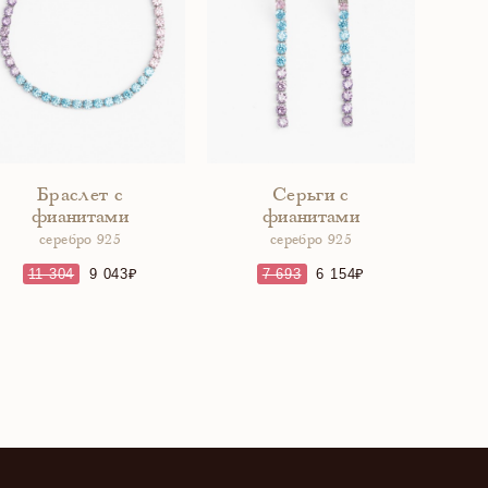
Браслет с
Серьги с
фианитами
фианитами
серебро 925
серебро 925
11 304
9 043
7 693
6 154