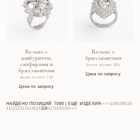
Кольцо с
Кольцо с
данбуритом,
бриллиантами
сапфирами и
белое золото 585
бриллиантами
Цена по запросу
белое золото 750
Цена по запросу
НАЙДЕНО ПОЗИЦИЙ:
7090
| ЕЩЕ ИЗДЕЛИЯ:
<<
<
108
109
110
111
112
113
114
115
116
117
118
119
>
>>