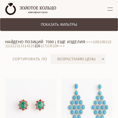
ПОКАЗАТЬ ФИЛЬТРЫ
НАЙДЕНО ПОЗИЦИЙ:
7090
| ЕЩЕ ИЗДЕЛИЯ:
<<
<
108
109
110
111
112
113
114
115
116
117
118
119
>
>>
СОРТИРОВАТЬ ПО