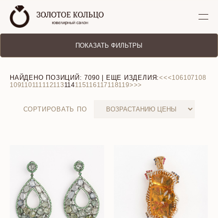
ПОКАЗАТЬ ФИЛЬТРЫ
НАЙДЕНО ПОЗИЦИЙ:
7090
| ЕЩЕ ИЗДЕЛИЯ:
<<
<
106
107
108
109
110
111
112
113
114
115
116
117
118
119
>
>>
СОРТИРОВАТЬ ПО