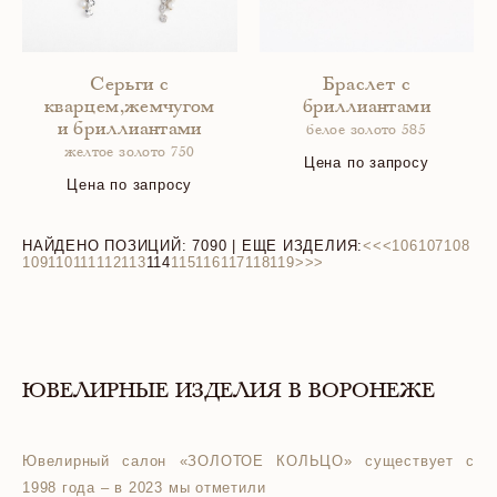
Серьги с
Браслет с
кварцем,жемчугом
бриллиантами
и бриллиантами
белое золото 585
желтое золото 750
Цена по запросу
Цена по запросу
НАЙДЕНО ПОЗИЦИЙ:
7090
| ЕЩЕ ИЗДЕЛИЯ:
<<
<
106
107
108
109
110
111
112
113
114
115
116
117
118
119
>
>>
ЮВЕЛИРНЫЕ ИЗДЕЛИЯ В ВОРОНЕЖЕ
Ювелирный салон «ЗОЛОТОЕ КОЛЬЦО» существует с
1998 года – в 2023 мы отметили