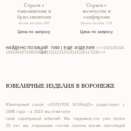
Серьги с
Серьги с
танзанитами и
жемчугом и
бриллиантами
сапфирами
белое золото 585
белое золото 750
Цена по запросу
Цена по запросу
НАЙДЕНО ПОЗИЦИЙ:
7090
| ЕЩЕ ИЗДЕЛИЯ:
<<
<
102
103
104
105
106
107
108
109
110
111
112
113
114
115
116
117
118
>
>>
ЮВЕЛИРНЫЕ ИЗДЕЛИЯ В ВОРОНЕЖЕ
Ювелирный салон «ЗОЛОТОЕ КОЛЬЦО» существует с
1998 года – в 2023 мы отметили
свой серебряный юбилей! Мы гордимся,что уже более
25 лет мы открываем гостям салона магию настоящей