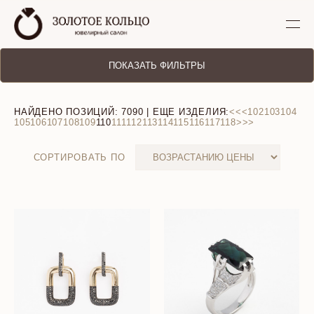
ПОКАЗАТЬ ФИЛЬТРЫ
НАЙДЕНО ПОЗИЦИЙ:
7090
| ЕЩЕ ИЗДЕЛИЯ:
<<
<
102
103
104
105
106
107
108
109
110
111
112
113
114
115
116
117
118
>
>>
СОРТИРОВАТЬ ПО